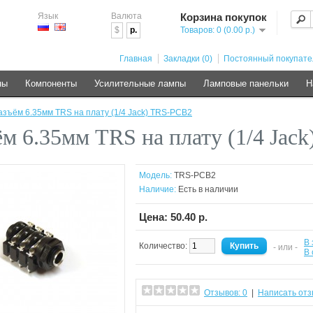
Язык
Валюта
Корзина покупок
$
р.
Товаров: 0 (0.00 р.)
Главная
Закладки (0)
Постоянный покупате
ны
Компоненты
Усилительные лампы
Ламповые панельки
Н
азъём 6.35мм TRS на плату (1/4 Jack) TRS-PCB2
ём 6.35мм TRS на плату (1/4 Jac
Модель:
TRS-PCB2
Наличие:
Есть в наличии
Цена: 50.40 р.
В 
Количество:
- или -
В
Отзывов: 0
|
Написать отз