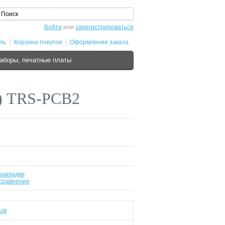
Войти
или
зарегистрироваться
ль
Корзина покупок
Оформление заказа
аборы, печатные платы
k) TRS-PCB2
закладки
 сравнение
ыв