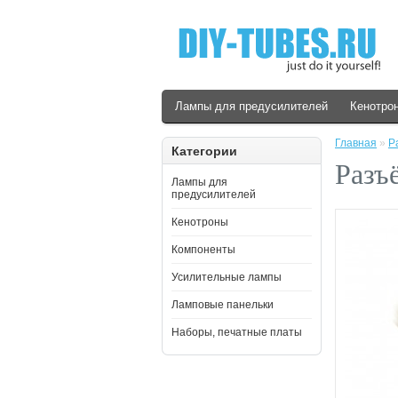
Лампы для предусилителей
Кенотро
Главная
»
Р
Категории
Разъ
Лампы для
предусилителей
Кенотроны
Компоненты
Усилительные лампы
Ламповые панельки
Наборы, печатные платы