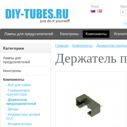
Язык
Вал
$
Г
Лампы для предусилителей
Кенотроны
Компоненты
Усилит
Главная
»
Компоненты
»
Держатели предо
Категории
Держатель п
Лампы для
предусилителей
Кенотроны
Компоненты
- Всё для пайки
- Германиевые
транзисторы
- Держатели
предохранителей
- Диоды
- Индикаторы уровня
(VU)
- Конденсаторы