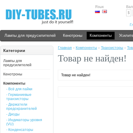
Язык
Вал
$
Г
Лампы для предусилителей
Кенотроны
Компоненты
Усилит
Главная
»
Компоненты
»
Транзисторы
»
Тов
Категории
Товар не найден!
Лампы для
предусилителей
Кенотроны
Товар не найден!
Компоненты
- Всё для пайки
- Германиевые
транзисторы
- Держатели
предохранителей
- Диоды
- Индикаторы уровня
(VU)
- Конденсаторы