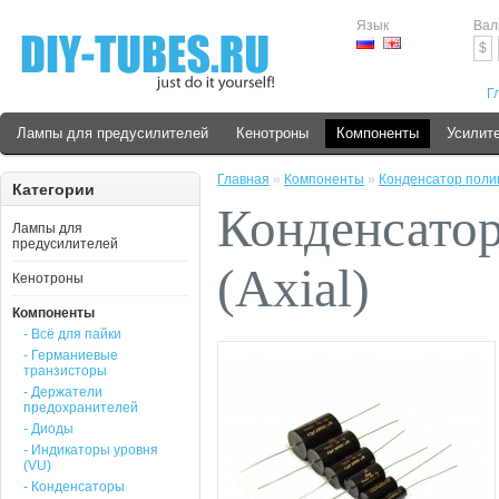
Язык
Вал
$
Г
Лампы для предусилителей
Кенотроны
Компоненты
Усилит
Главная
»
Компоненты
»
Конденсатор полип
Категории
Конденсато
Лампы для
предусилителей
(Axial)
Кенотроны
Компоненты
- Всё для пайки
- Германиевые
транзисторы
- Держатели
предохранителей
- Диоды
- Индикаторы уровня
(VU)
- Конденсаторы