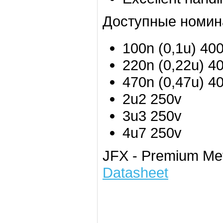
Доступные номин
100n (0,1u) 40
220n (0,22u) 4
470n (0,47u) 4
2u2 250v
3u3 250v
4u7 250v
JFX - Premium Met
Datasheet